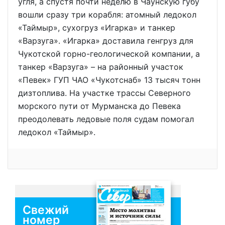
угля, а спустя почти неделю в Чаунскую губу
вошли сразу три корабля: атомный ледокол
«Таймыр», сухогруз «Игарка» и танкер
«Варзуга». «Игарка» доставила генгруз для
Чукотской горно-геологической компании, а
танкер «Варзуга» – на районный участок
«Певек» ГУП ЧАО «Чукотснаб» 13 тысяч тонн
дизтоплива. На участке трассы Северного
морского пути от Мурманска до Певека
преодолевать ледовые поля судам помогал
ледокол «Таймыр».
Свежий
номер