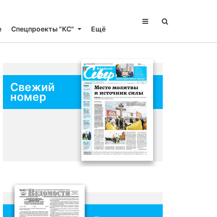
е
Спецпроекты "КС"
Ещё
Свежий
номер