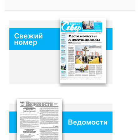
Свежий
номер