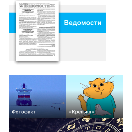
Фотофакт
«Крепыш»