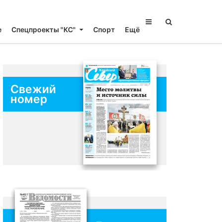
е
Спецпроекты "КС"
Спорт
Ещё
Свежий
номер