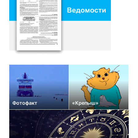
Фотофакт
«Крепыш»