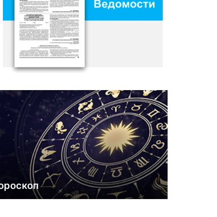
ороскоп