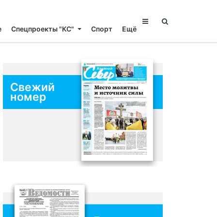
е
Спецпроекты "КС"
Спорт
Ещё
Свежий
номер