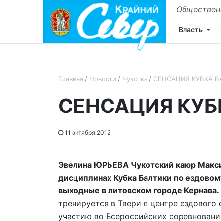
Общественн
Власть
Главная
Новости
Чукотка
СЕНСАЦИЯ КУБКА Б
СЕНСАЦИЯ КУБ
11 октября 2012
Эвелина ЮРЬЕВА Чукотский каюр Макси
дисциплинах Кубка Балтики по ездовом
выходные в литовском городе Кернава.
тренируется в Твери в центре ездового
участию во Всероссийских соревновани