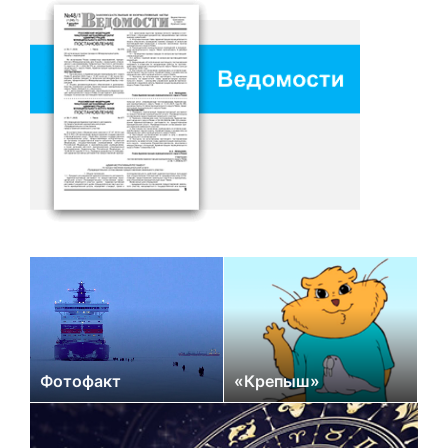
Фотофакт
«Крепыш»