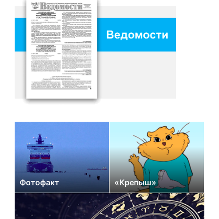
Фотофакт
«Крепыш»