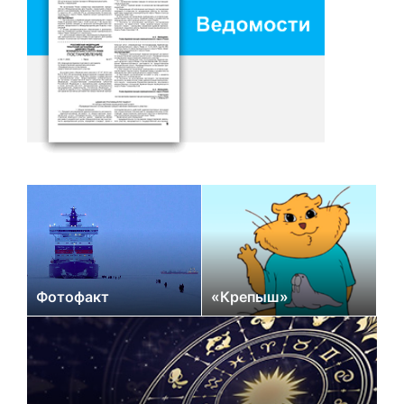
Фотофакт
«Крепыш»