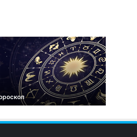
ороскоп