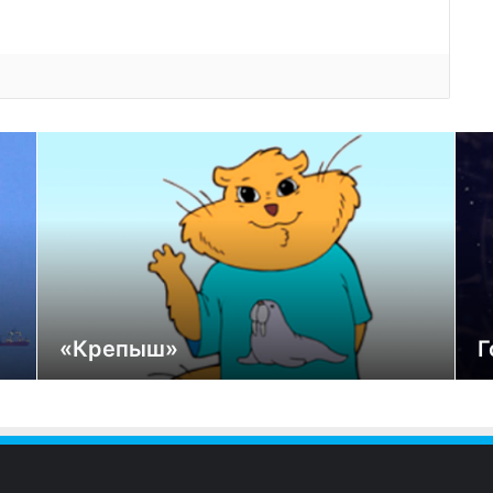
«Крепыш»
Г