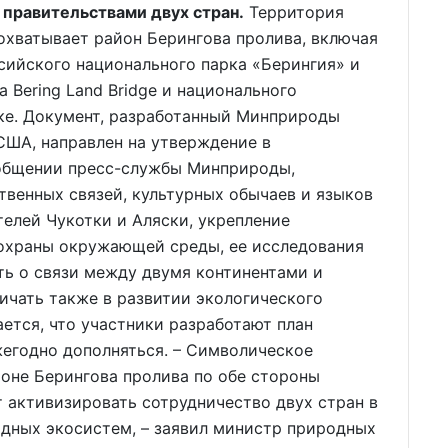
правительствами двух стран.
Территория
охватывает район Берингова пролива, включая
сийского национального парка «Берингия» и
 Bering Land Bridge и национального
ке. Документ, разработанный Минприроды
США, направлен на утверждение в
ообщении пресс-службы Минприроды,
венных связей, культурных обычаев и языков
елей Чукотки и Аляски, укрепление
 охраны окружающей среды, ее исследования
ть о связи между двумя континентами и
ичать также в развитии экологического
ется, что участники разработают план
жегодно дополняться. – Символическое
оне Берингова пролива по обе стороны
 активизировать сотрудничество двух стран в
одных экосистем, – заявил министр природных