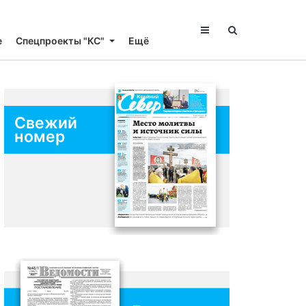
е
Спецпроекты "КС"
Ещё
Свежий
номер