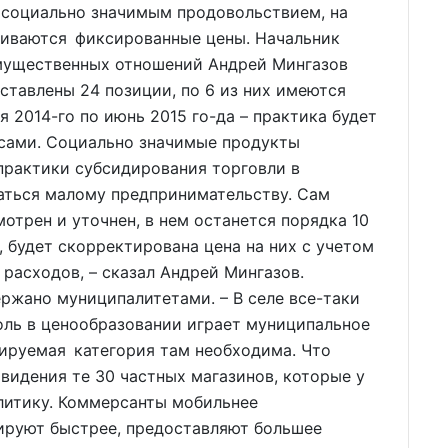
и социально значимым продовольствием, на
вливаются фиксированные цены. Начальник
мущественных отношений Андрей Мингазов
дставлены 24 позиции, по 6 из них имеются
я 2014-го по июнь 2015 го-да – практика будет
сами. Социально значимые продукты
 практики субсидирования торговли в
аться малому предпринимательству. Сам
отрен и уточнен, в нем останется порядка 10
, будет скорректирована цена на них с учетом
 расходов, – сказал Андрей Мингазов.
ржано муниципалитетами. – В селе все-таки
роль в ценообразовании играет муниципальное
дируемая категория там необходима. Что
овидения те 30 частных магазинов, которые у
литику. Коммерсанты мобильнее
гируют быстрее, предоставляют большее