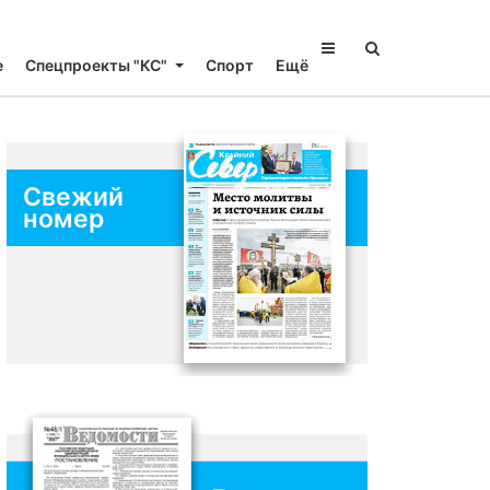
е
Спецпроекты "КС"
Спорт
Ещё
Свежий
номер