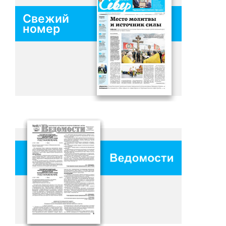
Свежий
номер