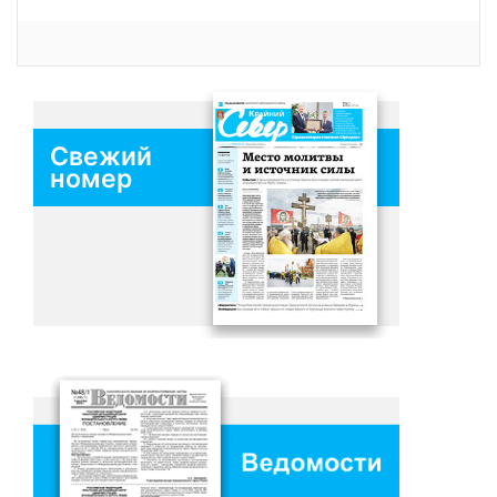
Свежий
номер