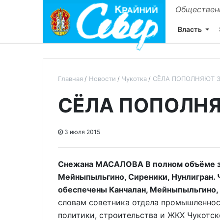
Общественн
Власть
Главная
Новости
Чукотка
СЁЛА ПОПОЛНЯЮТ 
СЁЛА ПОПОЛН
3 июля 2015
Снежана МАСАЛОВА В полном объёме за
Мейныпыльгино, Сиреники, Нунлигран. Ч
обеспечены Канчалан, Мейныпыльгино, 
словам советника отдела промышленно
политики, строительства и ЖКХ Чукотс