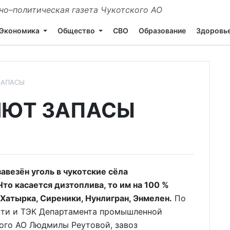
о–политическая газета Чукотского АО
Экономика
Общество
СВО
Образование
Здоровь
ЗАПАСЫ
ЯЮТ ЗАПАСЫ
везён уголь в чукотские сёла
то касается дизтоплива, то им на 100 %
Хатырка, Сиреники, Нунлигран, Энмелен.
По
сти и ТЭК Департамента промышленной
кого АО Людмилы Реутовой, завоз