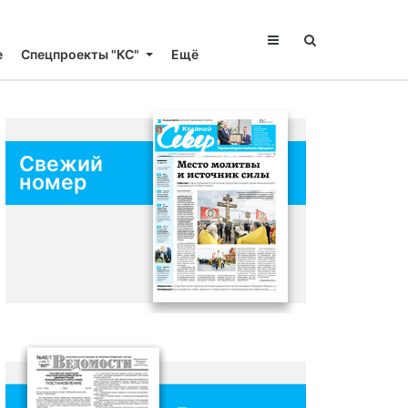
е
Спецпроекты "КС"
Ещё
Свежий
номер