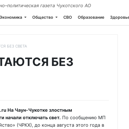
о–политическая газета Чукотского АО
Экономика
Общество
СВО
Образование
Здоровь
Я БЕЗ СВЕТА
ТАЮТСЯ БЕЗ
.ru На Чаун-Чукотке злостным
и начали отключать свет.
По сообщению МП
тво» (ЧРКХ), до конца августа этого года в