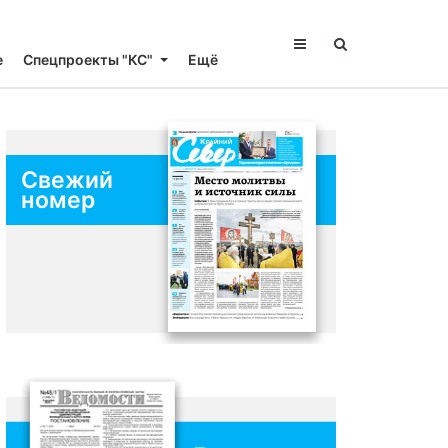
е
Спецпроекты "КС"
Ещё
Свежий
номер