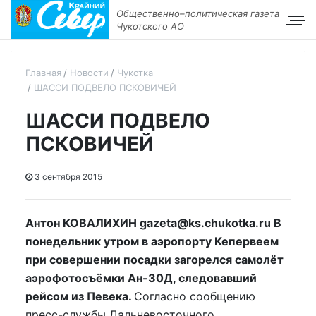
Общественно–политическая газета
Чукотского АО
Главная
Новости
Чукотка
ШАССИ ПОДВЕЛО ПСКОВИЧЕЙ
ШАССИ ПОДВЕЛО
ПСКОВИЧЕЙ
3 сентября 2015
Антон КОВАЛИХИН gazeta@ks.chukotka.ru В
понедельник утром в аэропорту Кепервеем
при совершении посадки загорелся самолёт
аэрофотосъёмки Ан-30Д, следовавший
рейсом из Певека.
Согласно сообщению
пресс-службы Дальневосточного