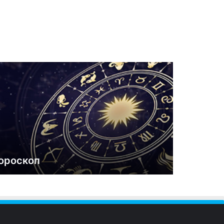
ороскоп