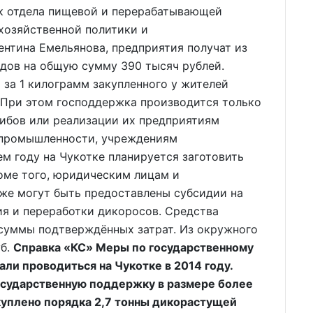
к отдела пищевой и перерабатывающей
хозяйственной политики и
нтина Емельянова, предприятия получат из
дов на общую сумму 390 тысяч рублей.
 за 1 килограмм закупленного у жителей
 При этом господдержка производится только
рибов или реализации их предприятиям
промышленности, учреждениям
ем году на Чукотке планируется заготовить
оме того, юридическим лицам и
е могут быть предоставлены субсидии на
ия и переработки дикоросов. Средства
 суммы подтверждённых затрат. Из окружного
уб.
Справка «КС» Меры по государственному
ли проводиться на Чукотке в 2014 году.
осударственную поддержку в размере более
акуплено порядка 2,7 тонны дикорастущей