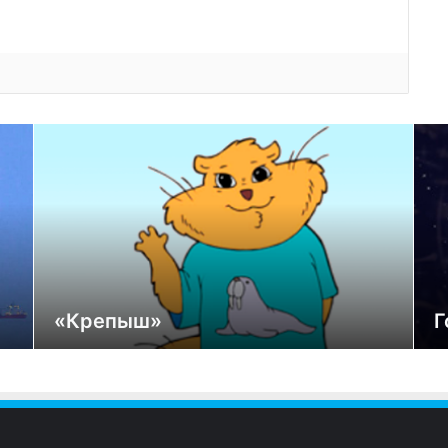
«Крепыш»
Г