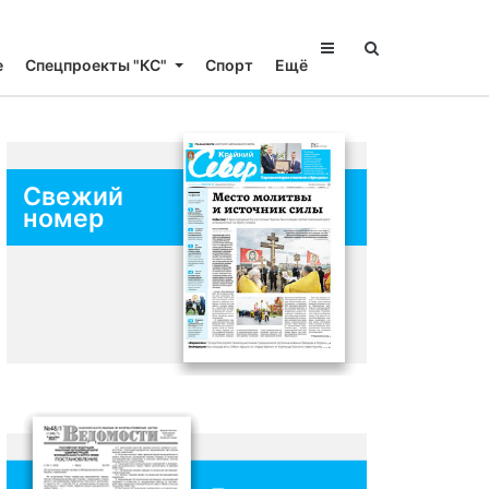
е
Спецпроекты "КС"
Спорт
Ещё
Свежий
номер