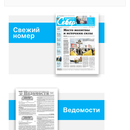
Свежий
номер