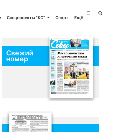
е
Спецпроекты "КС"
Спорт
Ещё
Свежий
номер