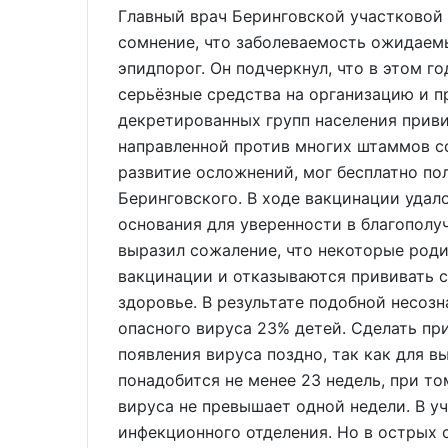
Главный врач Беринговской участковой
сомнение, что заболеваемость ожидае
эпидпорог. Он подчеркнул, что в этом г
серьёзные средства на организацию и п
декретированных групп населения приви
направленной против многих штаммов с
развитие осложнений, мог бесплатно п
Беринговского. В ходе вакцинации удало
основания для уверенности в благопол
выразил сожаление, что некоторые роди
вакцинации и отказываются прививать с
здоровье. В результате подобной несоз
опасного вируса 23% детей. Сделать пр
появления вируса поздно, так как для 
понадобится не менее 23 недель, при т
вируса не превышает одной недели. В у
инфекционного отделения. Но в острых