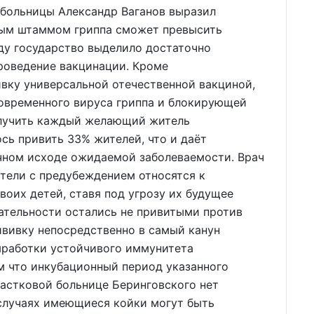
 больницы Александр Ваганов выразил
мым штаммом гриппа сможет превысить
оду государство выделило достаточно
роведение вакцинации. Кроме
вку универсальной отечественной вакциной,
овременного вируса гриппа и блокирующей
олучить каждый желающий житель
сь привить 33% жителей, что и даёт
учном исходе ожидаемой заболеваемости. Врач
тели с предубеждением относятся к
воих детей, ставя под угрозу их будущее
нательности остались не привитыми против
ививку непосредственно в самый канун
выработки устойчивого иммунитета
ом что инкубационный период указанного
частковой больнице Беринговского нет
 случаях имеющиеся койки могут быть