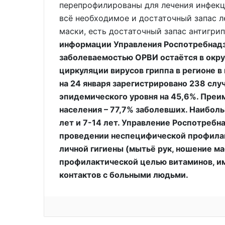
перепрофилированы для лечения инфекц
всё необходимое и достаточный запас л
маски, есть достаточный запас антигри
информации Управления Роспотребнадзо
заболеваемостью ОРВИ остаётся в окру
циркуляции вирусов гриппа в регионе в
на 24 января зарегистрировано 238 слу
эпидемического уровня на 45,6%. Преи
населения – 77,7% заболевших. Наиболь
лет и 7-14 лет. Управление Роспотребн
проведении неспецифической профилак
личной гигиены (мытьё рук, ношение ма
профилактической целью витаминов, и
контактов с больными людьми.