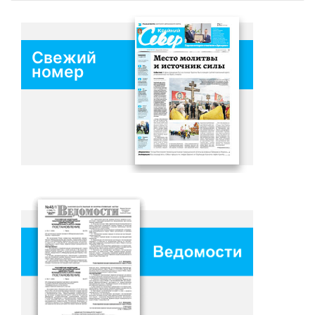
Свежий
номер