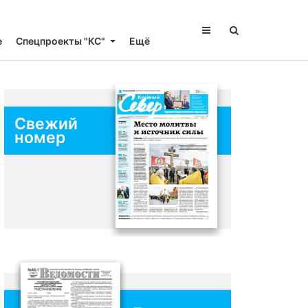
е
Спецпроекты "КС"
Ещё
Свежий
номер