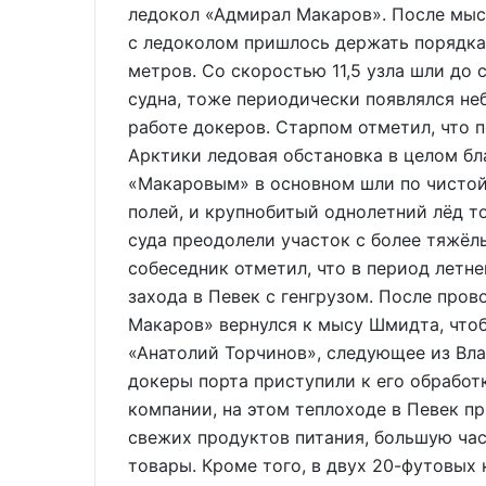
ледокол «Адмирал Макаров». После мыс
с ледоколом пришлось держать порядка 
метров. Со скоростью 11,5 узла шли до 
судна, тоже периодически появлялся не
работе докеров. Старпом отметил, что 
Арктики ледовая обстановка в целом бл
«Макаровым» в основном шли по чистой
полей, и крупнобитый однолетний лёд 
суда преодолели участок с более тяжёл
собеседник отметил, что в период летн
захода в Певек с генгрузом. После про
Макаров» вернулся к мысу Шмидта, что
«Анатолий Торчинов», следующее из Вла
докеры порта приступили к его обработ
компании, на этом теплоходе в Певек п
свежих продуктов питания, большую ча
товары. Кроме того, в двух 20-футовых 