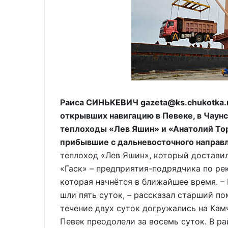
Раиса СИНЬКЕВИЧ gazeta@ks.chukotka.r
открывших навигацию в Певеке, в Чаунс
теплоходы «Лев Яшин» и «Анатолий Тор
прибывшие с дальневосточного направ
теплоход «Лев Яшин», который доставил
«Гаск» – предприятия-подрядчика по ре
которая начнётся в ближайшее время. –
шли пять суток, – рассказал старший п
течение двух суток догружались на Кам
Певек преодолели за восемь суток. В ра