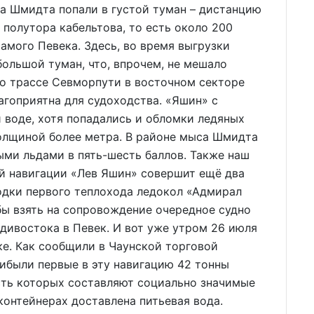
а Шмидта попали в густой туман – дистанцию
полутора кабельтова, то есть около 200
самого Певека. Здесь, во время выгрузки
большой туман, что, впрочем, не мешало
по трассе Севморпути в восточном секторе
агоприятна для судоходства. «Яшин» с
 воде, хотя попадались и обломки ледяных
толщиной более метра. В районе мыса Шмидта
ыми льдами в пять-шесть баллов. Также наш
ей навигации «Лев Яшин» совершит ещё два
водки первого теплохода ледокол «Адмирал
бы взять на сопровождение очередное судно
дивостока в Певек. И вот уже утром 26 июля
ке. Как сообщили в Чаунской торговой
рибыли первые в эту навигацию 42 тонны
сть которых составляют социально значимые
контейнерах доставлена питьевая вода.