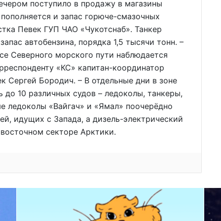
ечером поступило в продажу в магазины
 пополняется и запас горюче-смазочных
стка Певек ГУП ЧАО «Чукотснаб». Танкер
апас автобензина, порядка 1,5 тысячи тонн. –
ссе Северного морского пути наблюдается
орреспонденту «КС» капитан-координатор
к Сергей Бородич. – В отдельные дни в зоне
до 10 различных судов – ледоколы, танкеры,
ые ледоколы «Вайгач» и «Ямал» поочерёдно
ей, идущих с Запада, а дизель-электрический
 восточном секторе Арктики.