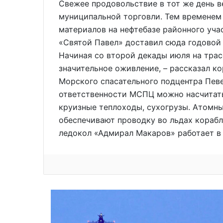
Свежее продовольствие в тот же день в
муниципальной торговли. Тем временем
материалов на нефтебазе районного уча
«Святой Павел» доставил сюда годовой з
Начиная со второй декады июля на тра
значительное оживление, – рассказал к
Морского спасательного подцентра Певе
ответственности МСПЦ можно насчитать 
круизные теплоходы, сухогрузы. Атомн
обеспечивают проводку во льдах корабл
ледокол «Адмирал Макаров» работает в