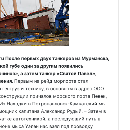
u После первых двух танкеров из Мурманска,
кой губе один за другим появились
чинов», а затем танкер «Святой Павел»,
ления.
Первым на рейд морпорта стал
 генгруз и технику, в основном в адрес ООО
конструкции причалов морского порта Певек,
 Из Находки в Петропавловск-Камчатский мы
омощник капитана Александр Рудый. – Затем в
чатке автотехникой, а последующий путь в
йоне мыса Уэлен нас взял под проводку