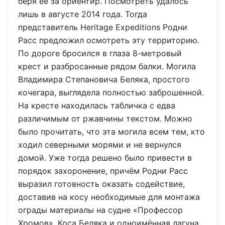
беря её за ориентир. Посмотреть удалось
лишь в августе 2014 года. Тогда
представитель Heritage Expeditions Родни
Расс предложил осмотреть эту территорию.
По дороге бросился в глаза 8-метровый
крест и разбросанные рядом балки. Могила
Владимира Степановича Беляка, простого
кочегара, выглядела полностью заброшенной.
На кресте находилась табличка с едва
различимым от ржавчины текстом. Можно
было прочитать, что эта могила всем тем, кто
ходил северными морями и не вернулся
домой. Уже тогда решено было привести в
порядок захоронение, причём Родни Расс
выразил готовность оказать содействие,
доставив на косу необходимые для монтажа
ограды материалы на судне «Профессор
Хромов». Коса Беляка и одноимённая лагуна