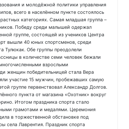
разования и молодёжной политики управления
ипов, всего в населённом пункте состоялось
зрастных категориях. Самая младшая группа –
ьников. Победу среди малышей одержал
нной группе, состоящей из учеников Центра
тарт вышли 40 юных спортсменов, среди
а Тулюкак. Обе группы преодолели
ассницы в количестве семи человек бежали
емногочисленными взрослыми
еди женщин победительницей стала Вера
няли участие 15 мужчин, пробежавших самую
этой группе первенствовал Александр Долгов.
ённого пункта от магазина «Охотник» вокруг
орино. Итогом праздника спорта стало
тными грамотами и медалями. Церемония
дила в торжественной обстановке под
ры села Лаврентия. Праздник спорта