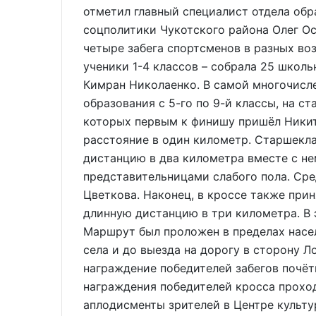
отметил главный специалист отдела об
соцполитики Чукотского района Олег Ос
четыре забега спортсменов в разных во
ученики 1-4 классов – собрала 25 школ
Кимран Николаенко. В самой многочисле
образования с 5-го по 9-й классы, на с
которых первым к финишу пришёл Никит
расстояние в один километр. Старшекл
дистанцию в два километра вместе с н
представительницами слабого пола. Ср
Цветкова. Наконец, в кроссе также при
длинную дистанцию в три километра. В 
Маршрут был проложен в пределах насел
села и до выезда на дорогу в сторону Л
награждение победителей забегов почё
награждения победителей кросса прохо
аплодисменты зрителей в Центре культу