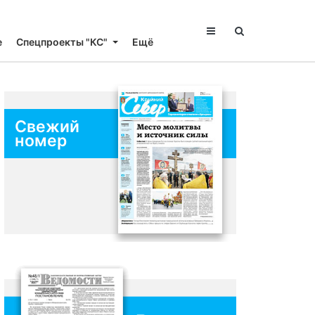
е
Спецпроекты "КС"
Ещё
Свежий
номер