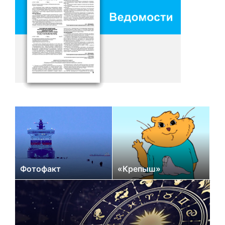
Фотофакт
«Крепыш»