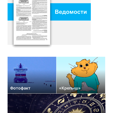
Фотофакт
«Крепыш»