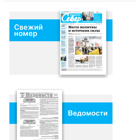
Свежий
номер