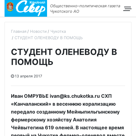
Общественно–политическая газета
Чукотского АО
Главная
Новости
Чукотка
СТУДЕНТ ОЛЕНЕВОДУ В ПОМОЩЬ
СТУДЕНТ ОЛЕНЕВОДУ В
ПОМОЩЬ
13 апреля 2017
Иван ОМРУВЬЕ ivan@ks.chukotka.ru СХП
«Канчаланский» в весеннюю корализацию
передало созданному Мейныпильгынскому
фермерскому хозяйству Анатолия
Чейвытегина 619 оленей. В настоящее время
первый на Чукотке фермер-оленевод вместе