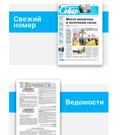
Свежий
номер