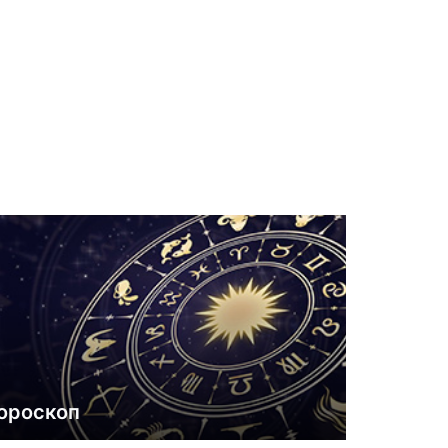
ороскоп