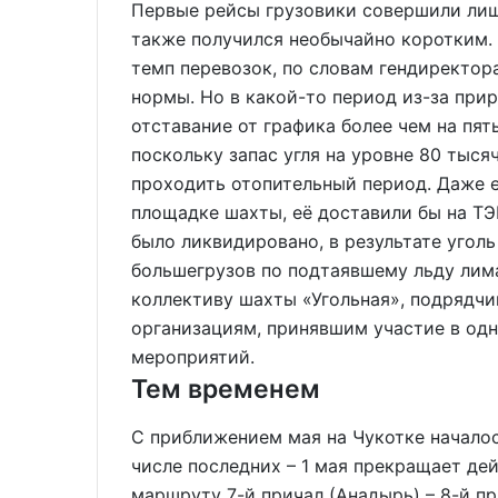
Первые рейсы грузовики совершили лиш
также получился необычайно коротким. 
темп перевозок, по словам гендиректор
нормы. Но в какой-то период из-за при
отставание от графика более чем на пят
поскольку запас угля на уровне 80 тыся
проходить отопительный период. Даже ес
площадке шахты, её доставили бы на ТЭ
было ликвидировано, в результате угол
большегрузов по подтаявшему льду лима
коллективу шахты «Угольная», подрядчи
организациям, принявшим участие в од
мероприятий.
Тем временем
С приближением мая на Чукотке началос
числе последних – 1 мая прекращает де
маршруту 7-й причал (Анадырь) – 8-й пр