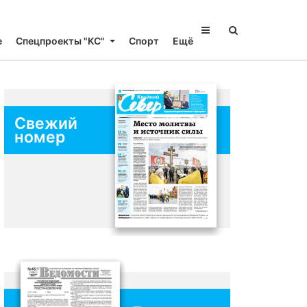
е
Спецпроекты "КС"
Спорт
Ещё
Свежий
номер