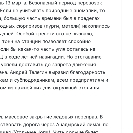
ь 13 марта. Безопасный период перевозок
Если не учитывать природные аномалии, то
а, большую часть времени был в пределах
родных сюрпризов (пурги, метели) накопилось
ь дней. Особой тревоги это не вызвало,
ч тонн на станции позволяет спокойно
ли бы какая-то часть угля осталась на
Ц в ходе летней навигации. Но отставание
ь успели доставить до запрета движения
на. Андрей Телегин выразил благодарность
кам и субподрядчикам, всем предприятиям и
ном из важнейших для окружной столицы
ь массовое закрытие ледовых переправ. В
йствовать дорога через Анадырский лиман по
ичал (Угольные Копи). Чуть дольше будет