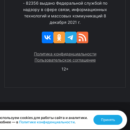
- 82356 выдано Федеральной службой по
надзору в сфере связи, информационных
технологий и массовых коммуникаций 8
декабря 2021 г.
Политика конфиденциальности
Пользовательское соглашение
12+
© 2008—2025 ГАУ ЧАО «Издательство «Крайний Север»
спользуем cookies для работы сайта и аналитики.
Принять
Разработано RASA
робнее — в
Политике конфиденциальности
.