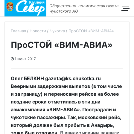
Общественно–политическая газета
Чукотского АО
Главная
Новости
Чукотка
ПроСТОЙ «ВИМ-АВИА»
ПроСТОЙ «ВИМ-АВИА»
1 июня 2017
Олег БЕЛКИН gazeta@ks.chukotka.ru
Веерными задержками вылетов (в том числе
и за границу) и переносами рейсов на более
поздние сроки отметилась в эти дни
авиакомпания «ВИМ-АВИА». Пострадали и
чукотские пассажиры. Так, московский рейс,
который должен был прибыть в Анадырь,
тоже был отложен.
В авиакомпании заявили,