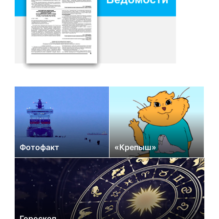
Фотофакт
«Крепыш»
Гороскоп