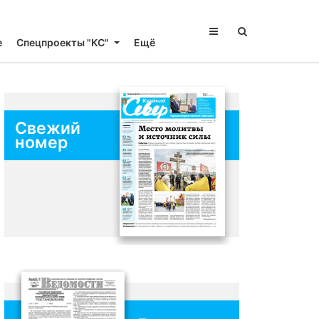
е
Спецпроекты "КС"
Ещё
Свежий
номер