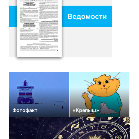
Фотофакт
«Крепыш»