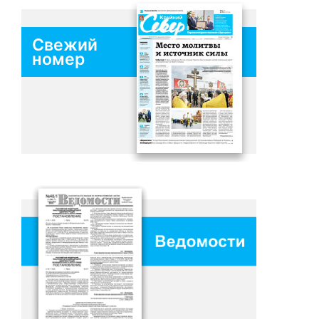
Свежий
номер