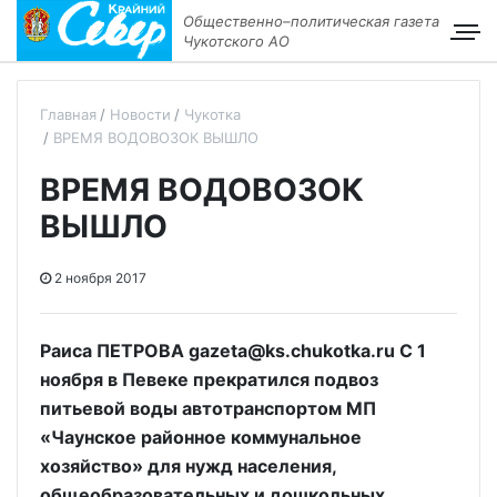
Общественно–политическая газета
Чукотского АО
Главная
Новости
Чукотка
ВРЕМЯ ВОДОВОЗОК ВЫШЛО
ВРЕМЯ ВОДОВОЗОК
ВЫШЛО
2 ноября 2017
Раиса ПЕТРОВА gazeta@ks.chukotka.ru С 1
ноября в Певеке прекратился подвоз
питьевой воды автотранспортом МП
«Чаунское районное коммунальное
хозяйство» для нужд населения,
общеобразовательных и дошкольных