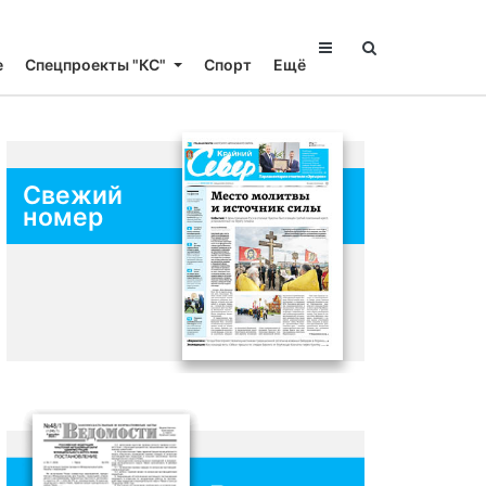
е
Спецпроекты "КС"
Спорт
Ещё
Свежий
номер