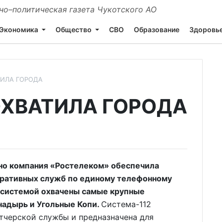
о–политическая газета Чукотского АО
Экономика
Общество
СВО
Образование
Здоровь
ТИЛА ГОРОДА
ОХВАТИЛА ГОРОДА
ино компания «Ростелеком» обеспечила
еративных служб по единому телефонному
й системой охвачены самые крупные
надырь и Угольные Копи.
Система-112
тчерской службы и предназначена для