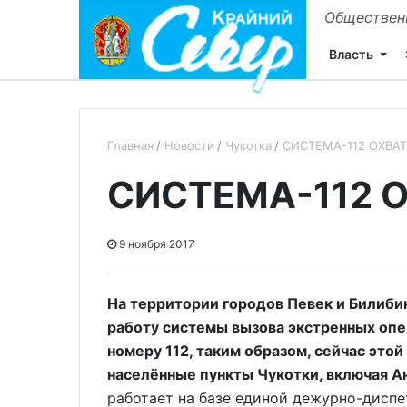
Общественн
Власть
Главная
Новости
Чукотка
СИСТЕМА-112 ОХВА
СИСТЕМА-112 
9 ноября 2017
На территории городов Певек и Билиб
работу системы вызова экстренных оп
номеру 112, таким образом, сейчас это
населённые пункты Чукотки, включая А
работает на базе единой дежурно-диспе