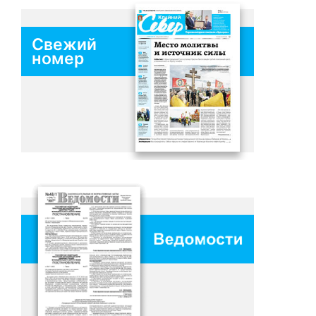
Свежий
номер