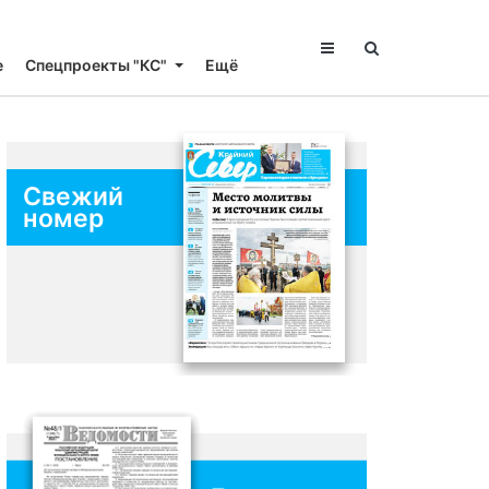
е
Спецпроекты "КС"
Ещё
Свежий
номер