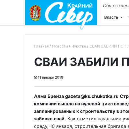
Общественн
Власть
Главная
Новости
Чукотка
СВАИ ЗАБИЛИ ПО П
СВАИ ЗАБИЛИ 
11 января 2018
Алма Брейза gazeta@ks.chukotka.ru Ст
компании вышла на нулевой цикл возве
запланированных к строительству в это
забивке свай.
Как отметил начальник уч
среду, 10 января, строительная бригада