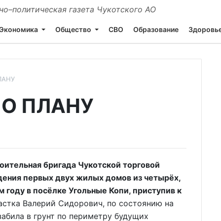
о–политическая газета Чукотского АО
Экономика
Общество
СВО
Образование
Здоровь
ЛАНУ
ПО ПЛАНУ
роительная бригада Чукотской торговой
дения первых двух жилых домов из четырёх,
м году в посёлке Угольные Копи, приступив к
астка Валерий Сидорович, по состоянию на
 забила в грунт по периметру будущих