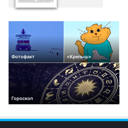
Фотофакт
«Крепыш»
Гороскоп