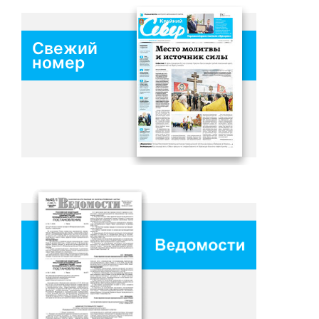
Свежий
номер