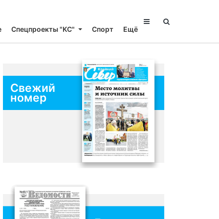
е
Спецпроекты "КС"
Спорт
Ещё
Свежий
номер