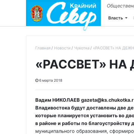
Общественн
Власть
Главная
Новости
Чукотка
«РАССВЕТ» НА ДЕЖ
«РАССВЕТ» НА
6 марта 2018
Вадим НИКОЛАЕВ gazeta@ks.chukotka.ru
Владивостока будут доставлены две де
которые планируется установить во дв
в районе и работы по благоустройству д
муниципального образования, сформиро