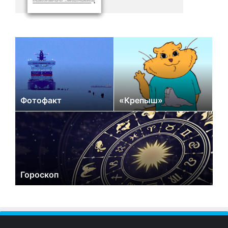
Фотофакт
«Крепыш»
Гороскоп