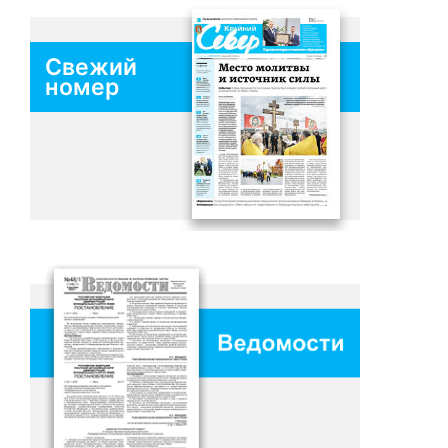
Свежий
номер