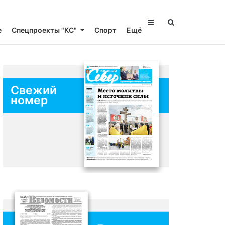
е
Спецпроекты "КС"
Спорт
Ещё
Свежий
номер