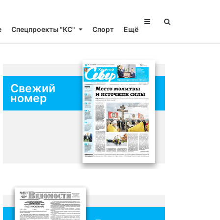
е
Спецпроекты "КС"
Спорт
Ещё
Свежий
номер