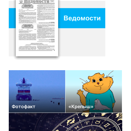
Фотофакт
«Крепыш»