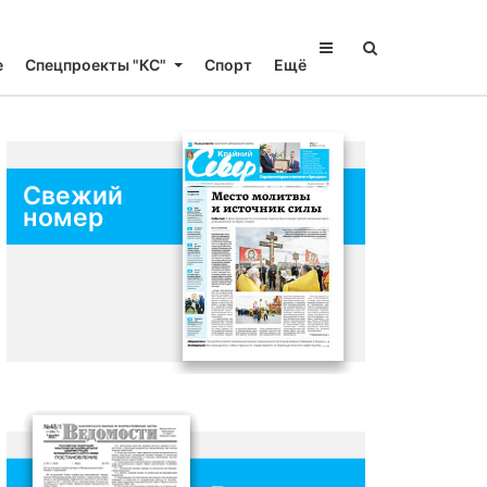
е
Спецпроекты "КС"
Спорт
Ещё
Свежий
номер