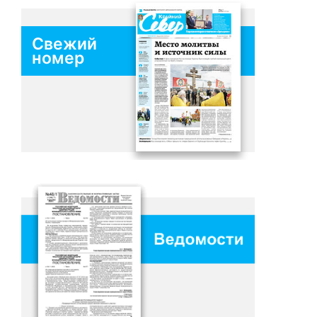
Свежий
номер