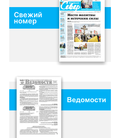
Свежий
номер