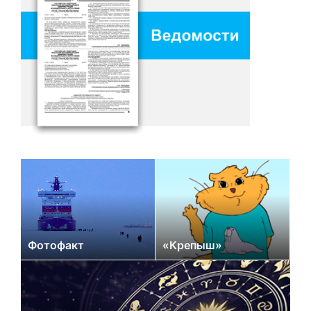
Фотофакт
«Крепыш»