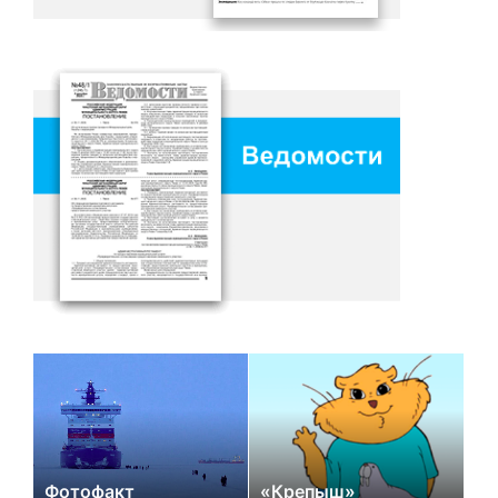
Фотофакт
«Крепыш»