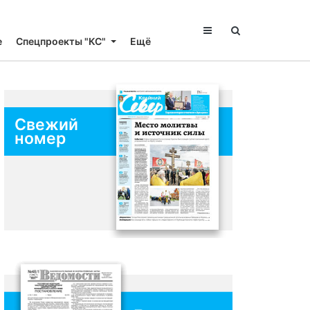
е
Спецпроекты "КС"
Ещё
Свежий
номер