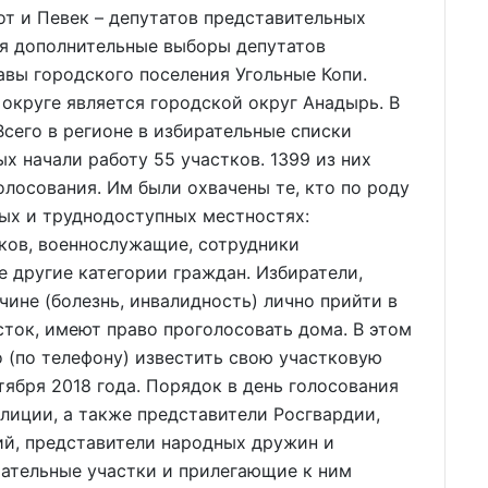
от и Певек – депутатов представительных
ся дополнительные выборы депутатов
авы городского поселения Угольные Копи.
округе является городской округ Анадырь. В
Всего в регионе в избирательные списки
х начали работу 55 участков. 1399 из них
олосования. Им были охвачены те, кто по роду
ых и труднодоступных местностях:
ков, военнослужащие, сотрудники
 другие категории граждан. Избиратели,
чине (болезнь, инвалидность) лично прийти в
сток, имеют право проголосовать дома. В этом
 (по телефону) известить свою участковую
тября 2018 года. Порядок в день голосования
лиции, а также представители Росгвардии,
ий, представители народных дружин и
ательные участки и прилегающие к ним