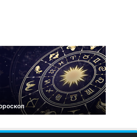
ороскоп