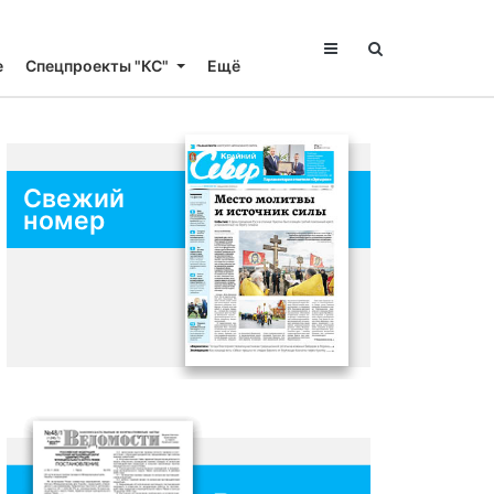
е
Спецпроекты "КС"
Ещё
Свежий
номер